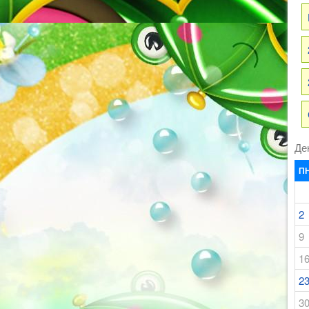
Де
П
2
9
1
2
3