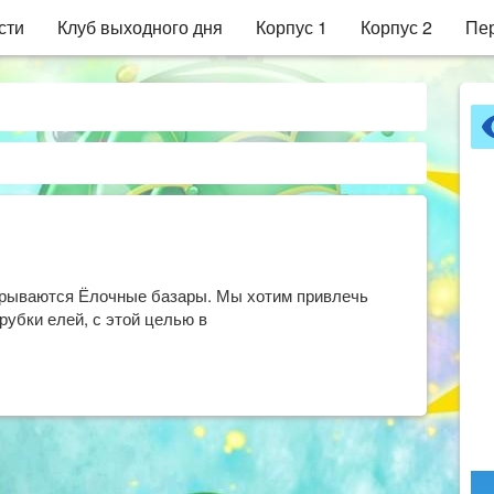
сти
Клуб выходного дня
Корпус 1
Корпус 2
Пер
Дек
17
2024
ткрываются Ёлочные базары. Мы хотим привлечь
рубки елей, с этой целью в