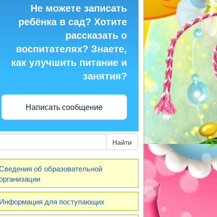
Не можете записать
ребёнка в сад? Хотите
рассказать о
воспитателях? Знаете,
как улучшить питание и
занятия?
Написать сообщение
Найти
Сведения об образовательной
организации
Информация для поступающих