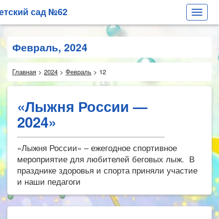
етский сад №62
Toggle
navigat
Февраль, 2024
Главная
>
2024
>
Февраль
>
12
Фев
12
«Лыжня России —
2024»
2024
«Лыжня России» – ежегодное спортивное
мероприятие для любителей беговых лыж. В
празднике здоровья и спорта приняли участие
и наши педагоги
Фев