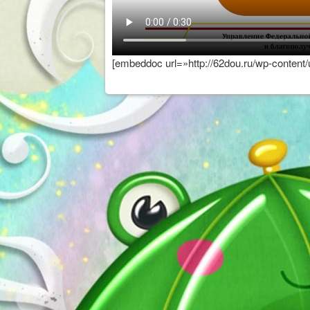
[embeddoc url=»http://62dou.ru/wp-cont