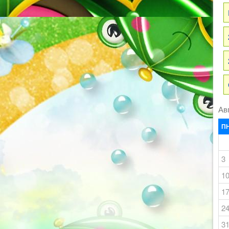
Ав
П
3
1
1
2
3