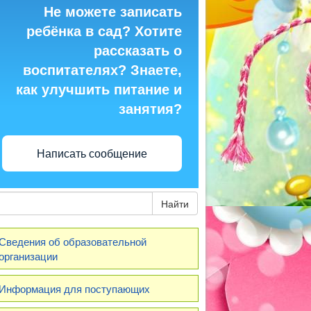
Не можете записать
ребёнка в сад? Хотите
рассказать о
воспитателях? Знаете,
как улучшить питание и
занятия?
Написать сообщение
Найти
Сведения об образовательной
организации
Информация для поступающих