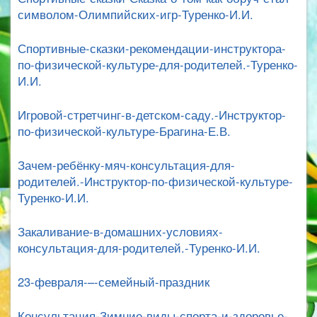
символом-Олимпийских-игр-Туренко-И.И.
Спортивные-сказки-рекомендации-инструктора-
по-физической-культуре-для-родителей.-Туренко-
И.И.
Игровой-стретчинг-в-детском-саду.-Инструктор-
по-физической-культуре-Брагина-Е.В.
Зачем-ребёнку-мяч-консультация-для-
родителей.-Инструктор-по-физической-культуре-
Туренко-И.И.
Закаливание-в-домашних-условиях-
консультация-для-родителей.-Туренко-И.И.
23-февраля-–-семейный-праздник
Консультация-Зимние-виды-спорта-и-здоровье-