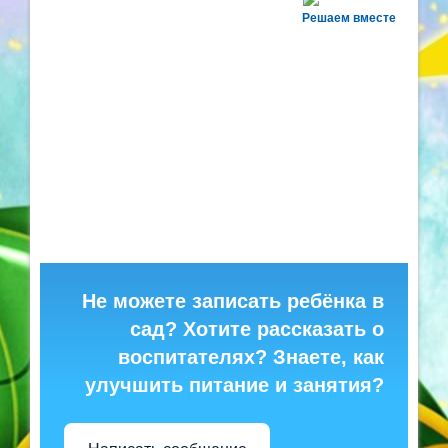
Решаем вместе
Не можете записать ребёнка в
сад? Хотите рассказать о
воспитателях? Знаете, как
улучшить питание и занятия?