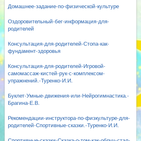
Домашнее-задание-по-физической-культуре
Оздоровительный-бег-информация-для-
родителей
Консультация-для-родителей-Стопа-как-
фундамент-здоровья
Консультация-для-родителей-Игровой-
самомассаж-кистей-рук-с-комплексом-
упражнений.-Туренко-И.И.
Буклет-Умные-движения-или-Нейрогимнастика.-
Брагина-Е.В.
Рекомендации-инструктора-по-физкультуре-для-
родителей-Спортивные-сказки.-Туренко-И.И.
Спортивные-сказки-Сказка-о-том-как-обруч-стал-