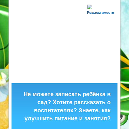
Решаем вместе
Не можете записать ребёнка в
сад? Хотите рассказать о
воспитателях? Знаете, как
улучшить питание и занятия?