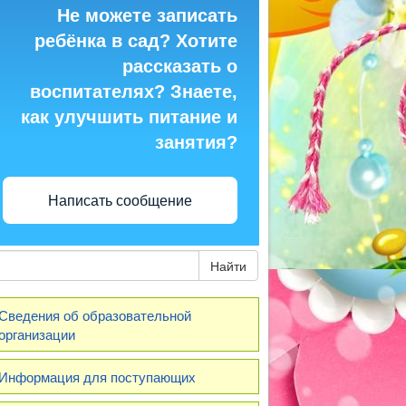
Не можете записать
ребёнка в сад? Хотите
рассказать о
воспитателях? Знаете,
как улучшить питание и
занятия?
Написать сообщение
Найти
Сведения об образовательной
организации
Информация для поступающих