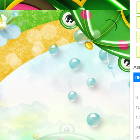
Ав
П
3
1
1
2
3