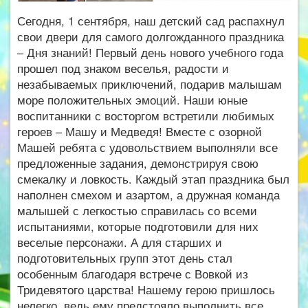
Сегодня, 1 сентября, наш детский сад распахнул
свои двери для самого долгожданного праздника
– Дня знаний! Первый день нового учебного года
прошел под знаком веселья, радости и
незабываемых приключений, подарив малышам
море положительных эмоций. Наши юные
воспитанники с восторгом встретили любимых
героев – Машу и Медведя! Вместе с озорной
Машей ребята с удовольствием выполняли все
предложенные задания, демонстрируя свою
смекалку и ловкость. Каждый этап праздника был
наполнен смехом и азартом, а дружная команда
малышей с легкостью справилась со всеми
испытаниями, которые подготовили для них
веселые персонажи. А для старших и
подготовительных групп этот день стал
особенным благодаря встрече с Вовкой из
Тридевятого царства! Нашему герою пришлось
нелегко, ведь ему предстояло выполнить все